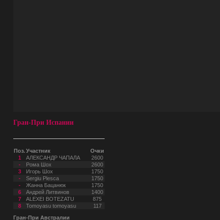
Гран-При Испании
Поз.
Участник
Очки
1
АЛЕКСАНДР ЧАПАЛА
2600
-
Рома Шох
2600
3
Игорь Шох
1750
-
Sergiu Plesca
1750
-
Жанна Бацанюк
1750
6
Андрей Литвинов
1400
7
ALEXEI BOTEZATU
875
8
Tomoyasu tomoyasu
117
Гран-При Австралии