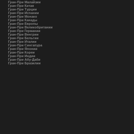
Гран-При Малайзии
Гран-При Китая
Гран-При Турции
Гран-При Испании
Гран-При Монако
Гран-При Канады
Гран-При Европы
Гран-При Великобритании
Гран-При Германии
Гран-При Венгрии
Гран-При Бельгии
Гран-При Италии
Гран-При Сингапура
Гран-При Японии
Гран-При Кореи
Гран-При Индии
Гран-При Абу-Даби
Гран-При Бразилии