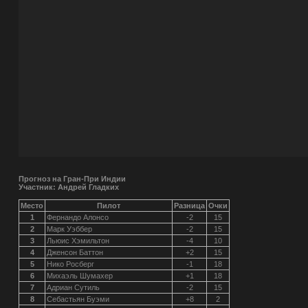
Прогноз на Гран-При Индии
Участник: Андрей Гладких
Место
Пилот
Разница
Очки
1
Фернандо Алонсо
-2
15
2
Марк Уэббер
-2
15
3
Льюис Хэмильтон
-4
10
4
Дженсон Баттон
+2
15
5
Нико Росберг
-1
18
6
Михаэль Шумахер
+1
18
7
Адриан Сутиль
-2
15
8
Себастьян Буэми
+8
2