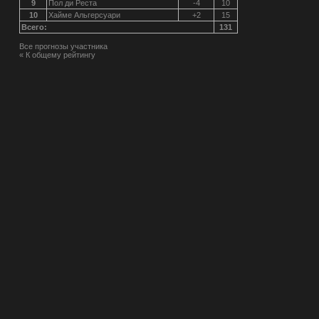
9
Пол ди Реста
-4
10
10
Хайме Альгерсуари
+2
15
Всего:
131
Все прогнозы участника
« К общему рейтингу