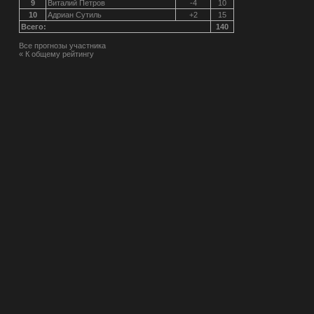
9
Виталий Петров
-4
10
10
Адриан Сутиль
+2
15
Всего:
140
Все прогнозы участника
« К общему рейтингу