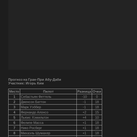
Прогноз на Гран-При Абу-Даби
Участник: Игорь Ким
Место
Пилот
Разница
Очки
1
Себастьян Феттель
-10
0
2
Дженсон Баттон
-1
18
3
Марк Уэббер
-1
18
4
Фернандо Алонсо
+2
15
5
Льюис Хэмильтон
+4
10
6
Фелипе Масса
+1
18
7
Нико Росберг
+1
18
8
Михаэль Шумахер
+1
18