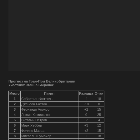
Прогноз на Гран-При Великобритании
Участник: Жанна Бацанюк
Место
Пилот
Разница
Очки
1
Себастьян Феттель
-1
18
2
Дженсон Баттон
-10
0
3
Фернандо Алонсо
+2
15
4
Льюис Хэмильтон
0
25
5
Виталий Петров
-7
4
6
Марк Уэббер
+3
12
7
Фелипе Масса
+2
15
8
Михаэль Шумахер
-1
18