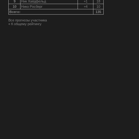
9
Ник Хайдфельд
+1
18
10
Нико Росберг
+4
10
Всего:
135
Все прогнозы участника
« К общему рейтингу