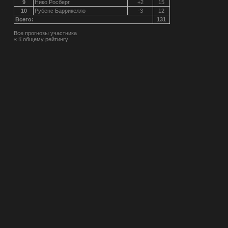
9
Нико Росберг
+2
15
10
Рубенс Баррикелло
-3
12
Всего:
131
Все прогнозы участника
« К общему рейтингу