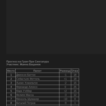
Прогноз на Гран-При Сингапура
Участник: Жанна Бацанюк
Место
Пилот
Разница
Очки
1
Дженсон Баттон
-1
18
2
Себастьян Феттель
+1
18
3
Льюис Хэмильтон
-2
15
4
Фернандо Алонсо
0
25
5
Марк Уэббер
+2
15
6
Фелипе Масса
-3
12
7
Михаэль Шумахер
-10
0
8
Виталий Петров
-9
1